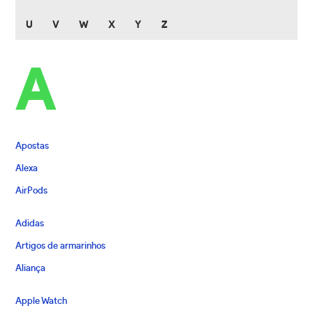
U
V
W
X
Y
Z
A
Apostas
Alexa
AirPods
Adidas
Artigos de armarinhos
Aliança
Apple Watch