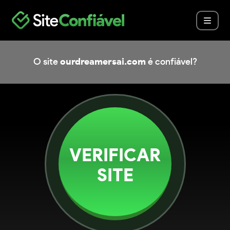
O site
ourdreamersai.com
é confiável?
VERIFICAR
SITE