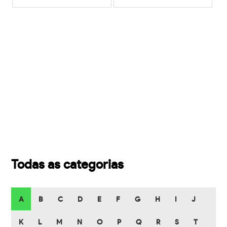
Todas as categorias
A
B
C
D
E
F
G
H
I
J
K
L
M
N
O
P
Q
R
S
T