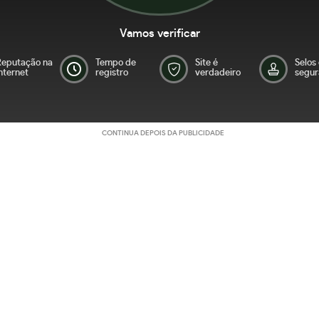
Vamos verificar
Reputação na
Tempo de
Site é
Selos
nternet
registro
verdadeiro
segur
CONTINUA DEPOIS DA PUBLICIDADE