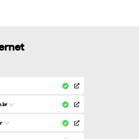
ternet
.br
r