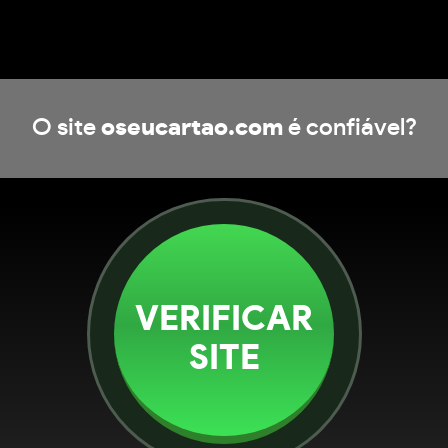
O site
oseucartao.com
é confiável?
VERIFICAR
SITE