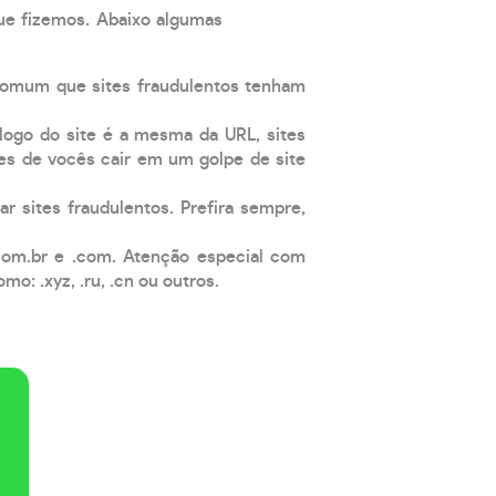
que fizemos. Abaixo algumas
comum que sites fraudulentos tenham
 logo do site é a mesma da URL, sites
es de vocês cair em um golpe de site
ar sites fraudulentos. Prefira sempre,
com.br e .com. Atenção especial com
: .xyz, .ru, .cn ou outros.