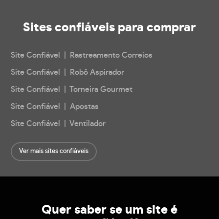
Sites confiáveis
para comprar
Site Confiável | Rastreamento Correios
Site Confiável | Robô Aspirador
Site Confiável | Torneira Gourmet
Site Confiável | Apostas
Site Confiável | Ventilador
Ver mais sites confiáveis
Quer saber se um site é