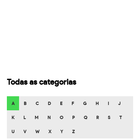
Todas as categorias
A
B
C
D
E
F
G
H
I
J
K
L
M
N
O
P
Q
R
S
T
U
V
W
X
Y
Z