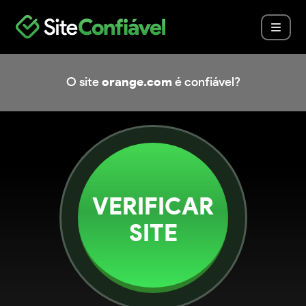
O site
orange.com
é confiável?
VERIFICAR
SITE