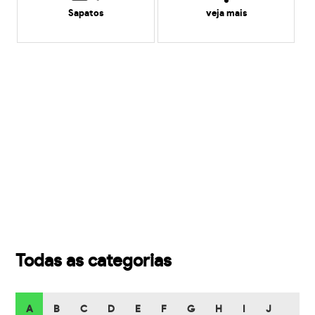
Sapatos
veja mais
Todas as categorias
A
B
C
D
E
F
G
H
I
J