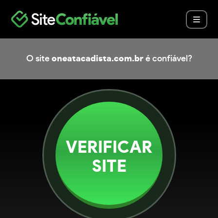
O site
oneatacadista.com.br
é confiável?
VERIFICAR
SITE