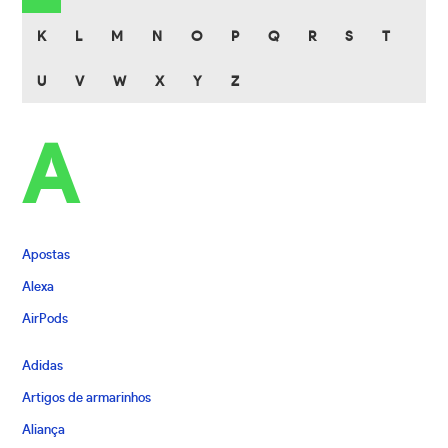
K
L
M
N
O
P
Q
R
S
T
U
V
W
X
Y
Z
A
Apostas
Alexa
AirPods
Adidas
Artigos de armarinhos
Aliança