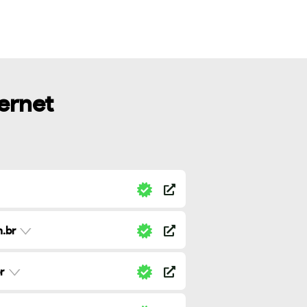
ternet
.br
r