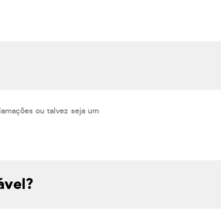
lamações ou talvez seja um
ável?