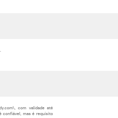
.
dy.com\, com validade até
 confiável, mas é requisito