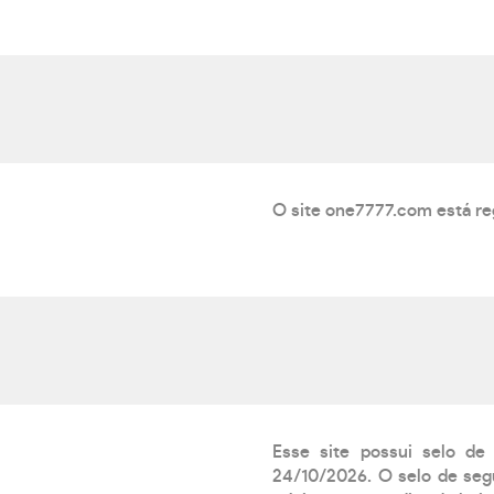
O site one7777.com está re
Esse site possui selo de
24/10/2026. O selo de segu