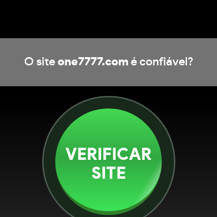
O site
one7777.com
é confiável?
VERIFICAR
SITE