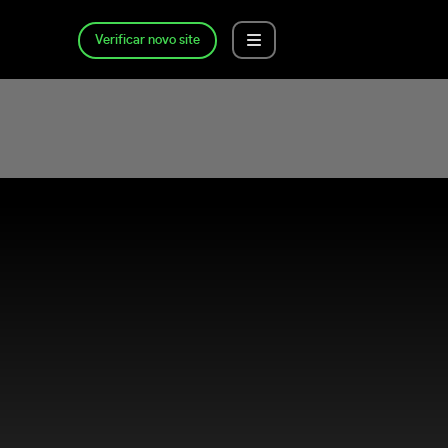
Verificar novo site