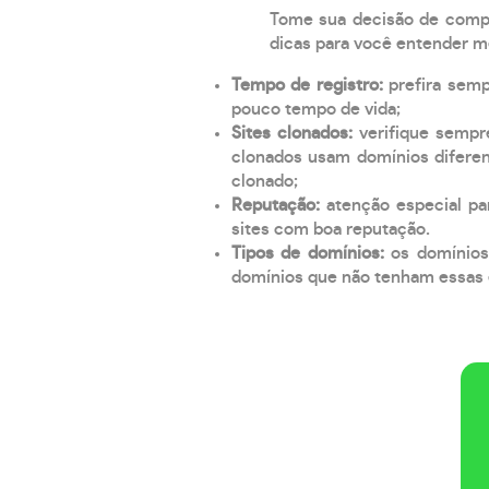
Tome sua decisão de compra
dicas para você entender m
Tempo de registro:
prefira sem
pouco tempo de vida;
Sites clonados:
verifique sempr
clonados usam domínios diferen
clonado;
Reputação:
atenção especial par
sites com boa reputação.
Tipos de domínios:
os domínios
domínios que não tenham essas e