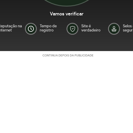
Vamos verificar
Reputação na
Tempo de
Site é
Selos
nternet
registro
verdadeiro
segur
CONTINUA DEPOIS DA PUBLICIDADE