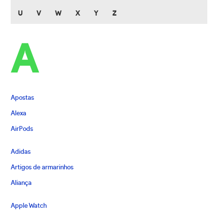
U
V
W
X
Y
Z
A
Apostas
Alexa
AirPods
Adidas
Artigos de armarinhos
Aliança
Apple Watch