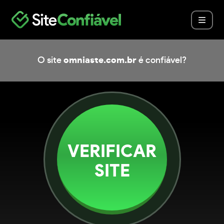
O site
omniaste.com.br
é confiável?
VERIFICAR
SITE