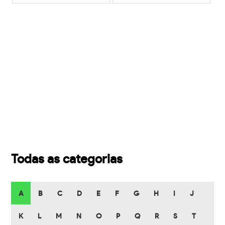
Todas as categorias
A
B
C
D
E
F
G
H
I
J
K
L
M
N
O
P
Q
R
S
T