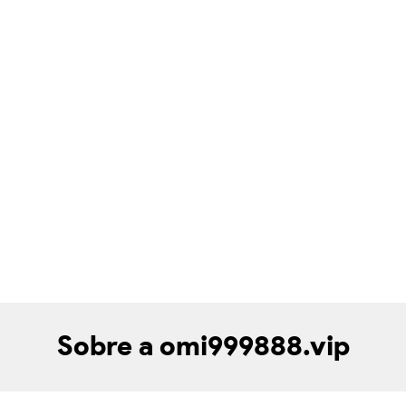
Sobre a omi999888.vip