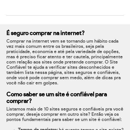
É seguro comprar na internet?
Comprar na internet vem se tornando um hábito cada
vez mais comum entre os brasileiros, seja pela
praticidade, economia e até pela variedade de opções,
mas é preciso ficar atento e ter cautela, principalmente
com relação aos sites onde pretende comprar. O Site
Confiável te ajuda a verificar sites desconhecidos e
também lista nessa página, sites seguros e confiáveis,
onde você pode comprar sem medo, além de dicas pra
você não cair em golpes.
Como saber se um site é confiável para
comprar?
Listamos mais de 10 sites seguros e confiáveis pra você
comprar, deseja comprar em outro site? Então veja os
pontos fundamentais para saber se um site é confiável: