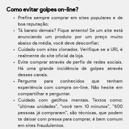
Como evitar golpes on-line?
Prefira sempre comprar em sites populares e de
boa reputação;
Tá barato demais? Fique antento! Se um site está
anunciando um produto por um preço muito
abaixo da média, você deve desconfiar;
Cuidado com sites clonados. Verifique se a URL é
realmente do site oficial da loja.
Evite comprar através de perfis de redes sociais.
Há uma grande incidência de golpes através
desses canais.
Pergunte para conhecidos que tenham
experiência com compra on-line. Não hesite em
compartilhar e perguntar.
Cuidado com gatilhos mentais. Textos como:
"últimas unidades", "você tem 10 minutos", "500
pessoas já compraram", são técnicas, que podem
te deixar com pressa para comprar, é bem comum
em sites fraudulentos.