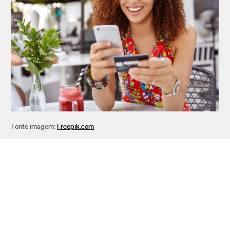
Fonte imagem:
Freepik.com