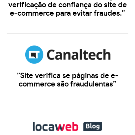
verificação de confiança do site de
e-commerce para evitar fraudes.”
”Site verifica se páginas de e-
commerce são fraudulentas”