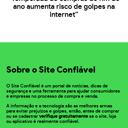
ano aumenta risco de golpes na
internet”
Sobre o Site Confiável
O Site Confiável é um portal de notícias, dicas de
segurança e uma ferramenta para ajudar consumidores
e empresas no processo de compra e venda.
A informação e a tecnologia são as melhores armas
para evitar prejuízos e golpes, então, antes de comprar
ou se cadastrar
verifique gratuitamente
se o site, loja
ou aplicativo é realmente confiável.