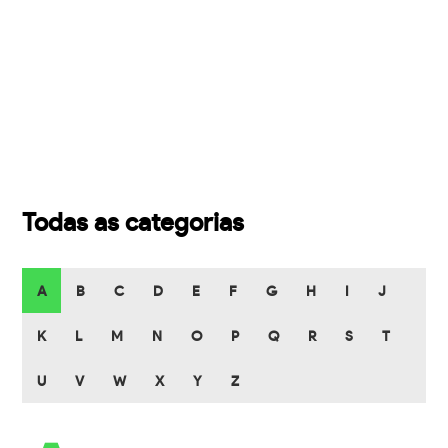
Todas as categorias
A
B
C
D
E
F
G
H
I
J
K
L
M
N
O
P
Q
R
S
T
U
V
W
X
Y
Z