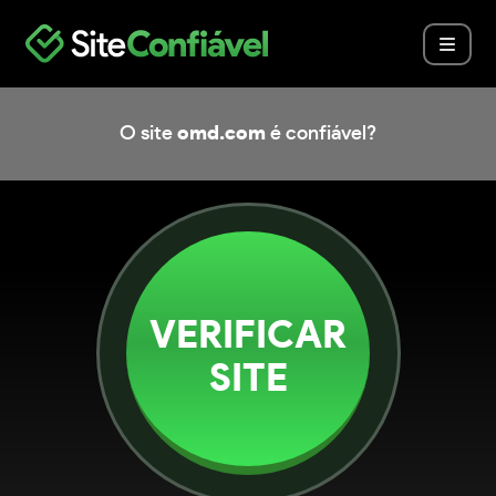
O site
omd.com
é confiável?
VERIFICAR
SITE