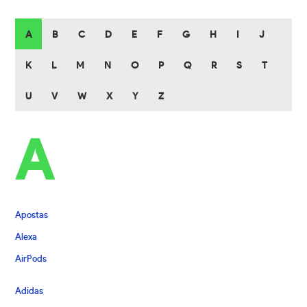
A
B
C
D
E
F
G
H
I
J
K
L
M
N
O
P
Q
R
S
T
U
V
W
X
Y
Z
A
Apostas
Alexa
AirPods
Adidas