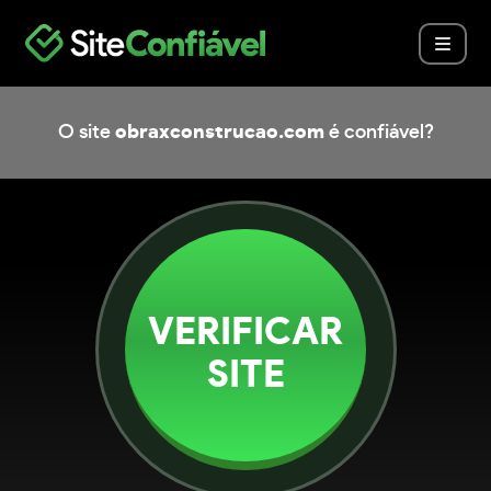
O site
obraxconstrucao.com
é confiável?
VERIFICAR
SITE