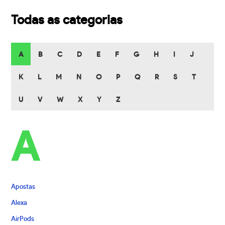
Todas as categorias
A
B
C
D
E
F
G
H
I
J
K
L
M
N
O
P
Q
R
S
T
U
V
W
X
Y
Z
A
Apostas
Alexa
AirPods