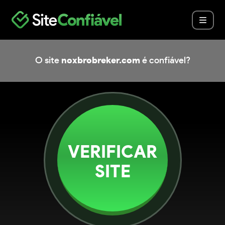
O site
noxbrobreker.com
é confiável?
VERIFICAR
SITE