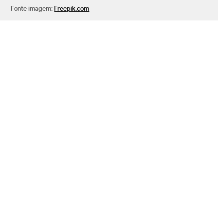
Fonte imagem:
Freepik.com