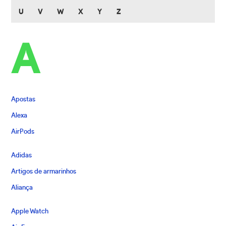
U
V
W
X
Y
Z
A
Apostas
Alexa
AirPods
Adidas
Artigos de armarinhos
Aliança
Apple Watch