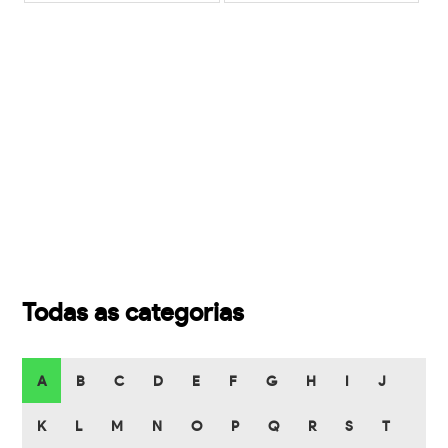
Todas as categorias
A
B
C
D
E
F
G
H
I
J
K
L
M
N
O
P
Q
R
S
T