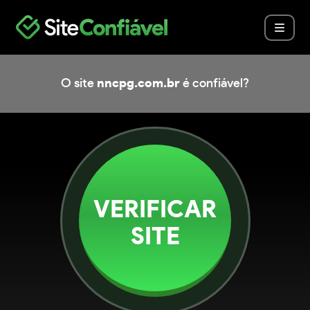
O site
nncpg.com.br
é confiável?
VERIFICAR
SITE