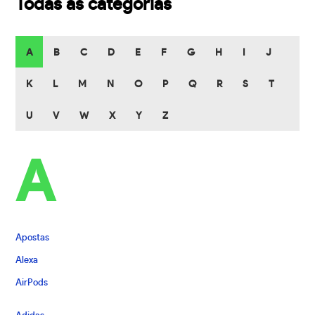
Todas as categorias
A
B
C
D
E
F
G
H
I
J
K
L
M
N
O
P
Q
R
S
T
U
V
W
X
Y
Z
A
Apostas
Alexa
AirPods