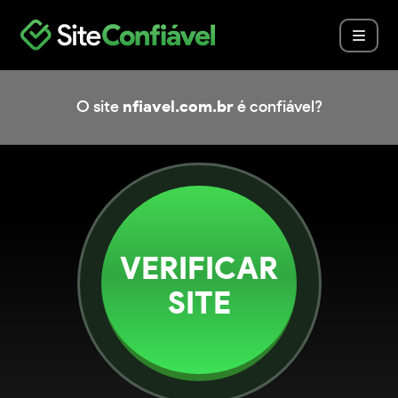
O site
nfiavel.com.br
é confiável?
VERIFICAR
SITE