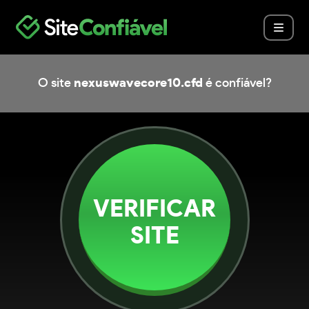
O site
nexuswavecore10.cfd
é confiável?
VERIFICAR
SITE