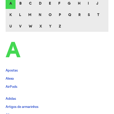
A
B
C
D
E
F
G
H
I
J
K
L
M
N
O
P
Q
R
S
T
U
V
W
X
Y
Z
A
Apostas
Alexa
AirPods
Adidas
Artigos de armarinhos