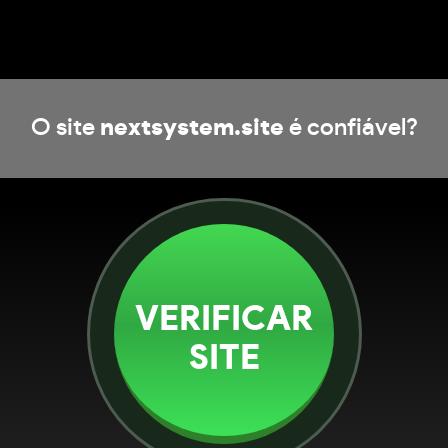
O site
nextsystem.site
é confiável?
VERIFICAR
SITE