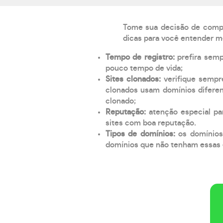
Tome sua decisão de compra
dicas para você entender m
Tempo de registro:
prefira sem
pouco tempo de vida;
Sites clonados:
verifique sempr
clonados usam domínios diferen
clonado;
Reputação:
atenção especial par
sites com boa reputação.
Tipos de domínios:
os domínios
domínios que não tenham essas e