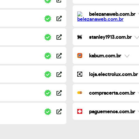
belezanaweb.com.br
stanley1913.com.br
kabum.com.br
loja.electrolux.com.br
compracerta.com.br
paguemenos.com.br