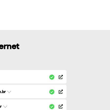
ternet
.br
r