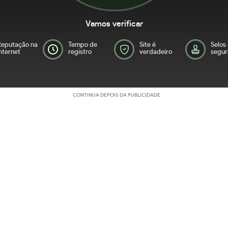
Vamos verificar
Reputação na
Tempo de
Site é
Selos
nternet
registro
verdadeiro
segur
CONTINUA DEPOIS DA PUBLICIDADE