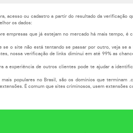
, acesso ou cadastro a partir do resultado da verificação 
elhor os dados:
pre empresas que já estejam no mercado há mais tempo, é 
e se o site não está tentando se passar por outro, veja se a
tes, nossa verificação de links diminui em até 99% as chanc
a a experiência de outros clientes pode te ajudar a identific
 mais populares no Brasil, são os domínios que terminam .
xtensões. É comum que sites criminosos, usem extensões como