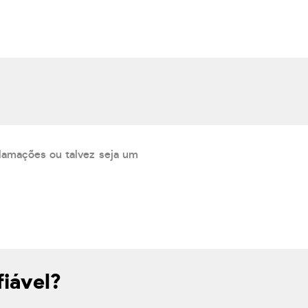
lamações ou talvez seja um
iável?