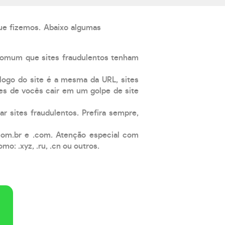
que fizemos. Abaixo algumas
comum que sites fraudulentos tenham
 logo do site é a mesma da URL, sites
es de vocês cair em um golpe de site
ar sites fraudulentos. Prefira sempre,
com.br e .com. Atenção especial com
: .xyz, .ru, .cn ou outros.