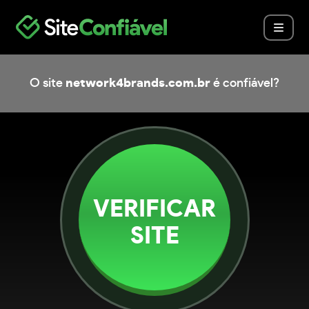
O site
network4brands.com.br
é confiável?
VERIFICAR
SITE