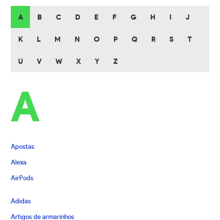
A
B
C
D
E
F
G
H
I
J
K
L
M
N
O
P
Q
R
S
T
U
V
W
X
Y
Z
A
Apostas
Alexa
AirPods
Adidas
Artigos de armarinhos