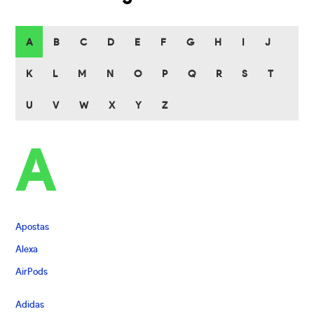
A
B
C
D
E
F
G
H
I
J
K
L
M
N
O
P
Q
R
S
T
U
V
W
X
Y
Z
A
Apostas
Alexa
AirPods
Adidas