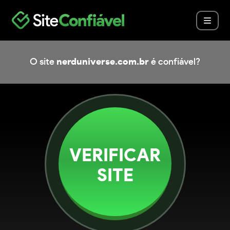
O site
nerduniverse.com.br
é confiável?
VERIFICAR
SITE