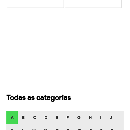
Todas as categorias
A
B
C
D
E
F
G
H
I
J