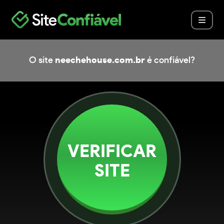
O site
neechehouse.com.br
é confiável?
VERIFICAR
SITE