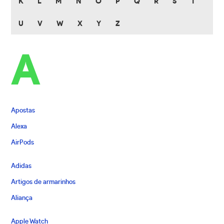
K
L
M
N
O
P
Q
R
S
T
U
V
W
X
Y
Z
A
Apostas
Alexa
AirPods
Adidas
Artigos de armarinhos
Aliança
Apple Watch