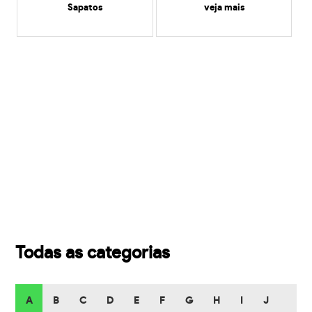
Sapatos
veja mais
Todas as categorias
A
B
C
D
E
F
G
H
I
J