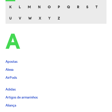
K
L
M
N
O
P
Q
R
S
T
U
V
W
X
Y
Z
A
Apostas
Alexa
AirPods
Adidas
Artigos de armarinhos
Aliança