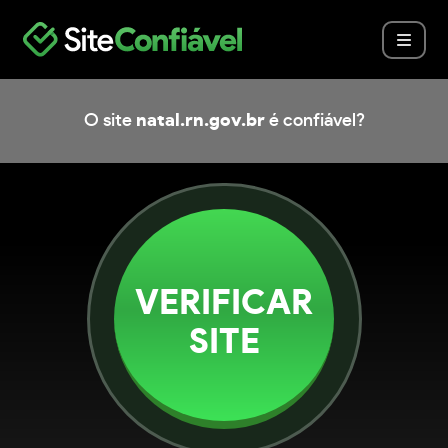
O site
natal.rn.gov.br
é confiável?
VERIFICAR
SITE