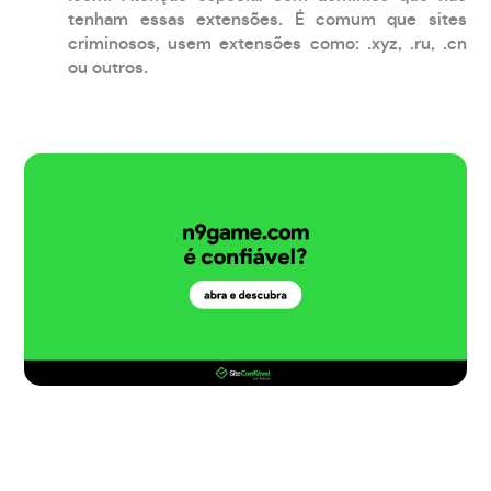
tenham essas extensões. É comum que sites
criminosos, usem extensões como: .xyz, .ru, .cn
ou outros.