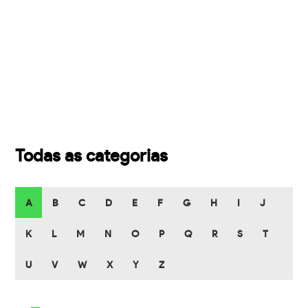
Todas as categorias
A
B
C
D
E
F
G
H
I
J
K
L
M
N
O
P
Q
R
S
T
U
V
W
X
Y
Z