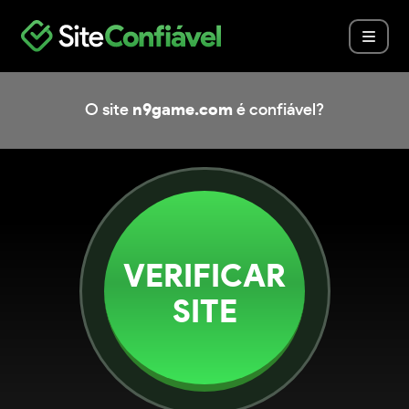
O site
n9game.com
é confiável?
VERIFICAR
SITE