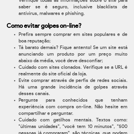
Verifique todas as informações sobre o site para
saber se é seguro, inclusive blacklists de
antívirus, malwares e phishing.
Como evitar golpes on-line?
Prefira sempre comprar em sites populares e de
boa reputação;
Tá barato demais? Fique antento! Se um site está
anunciando um produto por um preço muito
abaixo da média, você deve desconfiar;
Cuidado com sites clonados. Verifique se a URL é
realmente do site oficial da loja.
Evite comprar através de perfis de redes sociais.
Há uma grande incidência de golpes através
desses canais.
Pergunte para conhecidos que tenham
experiência com compra on-line. Não hesite em
compartilhar e perguntar.
Cuidado com gatilhos mentais. Textos como:
"últimas unidades", "você tem 10 minutos", "500
pessoas já compraram", são técnicas, que podem