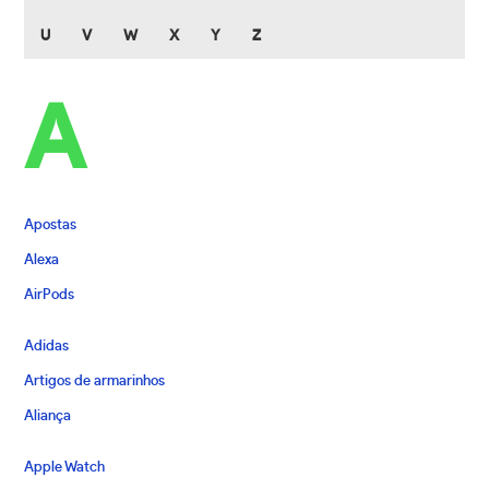
U
V
W
X
Y
Z
A
Apostas
Alexa
AirPods
Adidas
Artigos de armarinhos
Aliança
Apple Watch