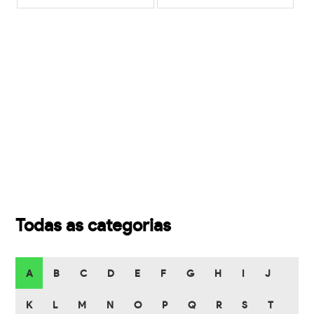
Todas as categorias
A
B
C
D
E
F
G
H
I
J
K
L
M
N
O
P
Q
R
S
T