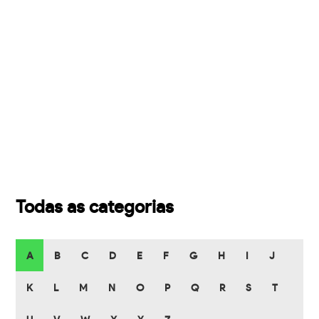
Todas as categorias
A
B
C
D
E
F
G
H
I
J
K
L
M
N
O
P
Q
R
S
T