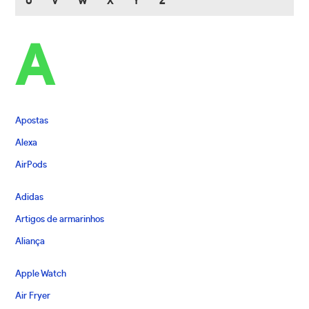
U
V
W
X
Y
Z
A
Apostas
Alexa
AirPods
Adidas
Artigos de armarinhos
Aliança
Apple Watch
Air Fryer