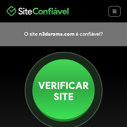
O site
n3dsroms.com
é confiável?
VERIFICAR
SITE