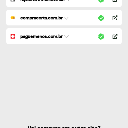
compracerta.com.br
paguemenos.com.br