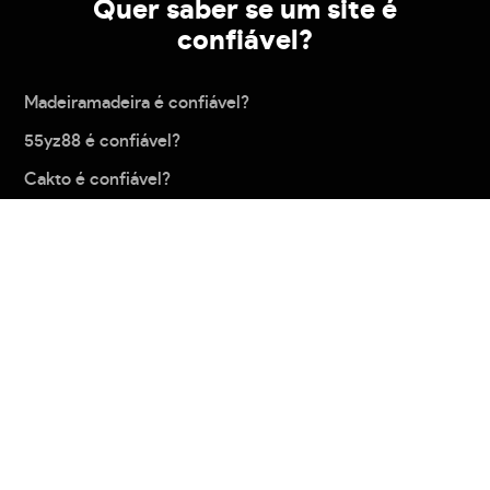
Quer saber se um site é
confiável?
Madeiramadeira é confiável?
55yz88 é confiável?
Cakto é confiável?
Eab777 é confiável?
Pagbank é confiável?
Carregar mais
Política de privacidade