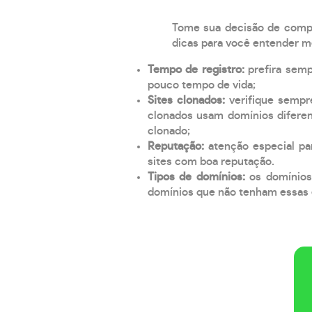
Tome sua decisão de compra
dicas para você entender m
Tempo de registro:
prefira sem
pouco tempo de vida;
Sites clonados:
verifique sempr
clonados usam domínios diferen
clonado;
Reputação:
atenção especial par
sites com boa reputação.
Tipos de domínios:
os domínios
domínios que não tenham essas e