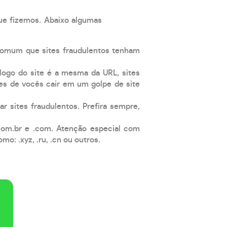
que fizemos. Abaixo algumas
comum que sites fraudulentos tenham
 logo do site é a mesma da URL, sites
es de vocês cair em um golpe de site
ar sites fraudulentos. Prefira sempre,
com.br e .com. Atenção especial com
: .xyz, .ru, .cn ou outros.