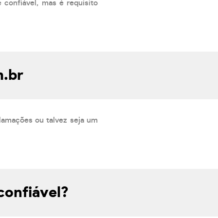
 confiável, mas é requisito
m.br
lamações ou talvez seja um
confiável?