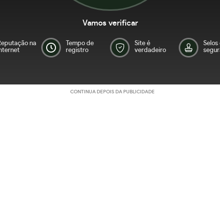
Vamos verificar
Reputação na
Tempo de
Site é
Selos
nternet
registro
verdadeiro
segur
CONTINUA DEPOIS DA PUBLICIDADE