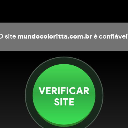
O site
mundocoloritta.com.br
é confiável
VERIFICAR
SITE