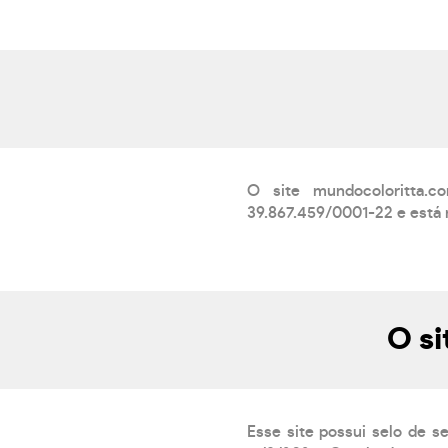
O site mundocoloritta
39.867.459/0001-22 e está r
O si
Esse site possui selo de s