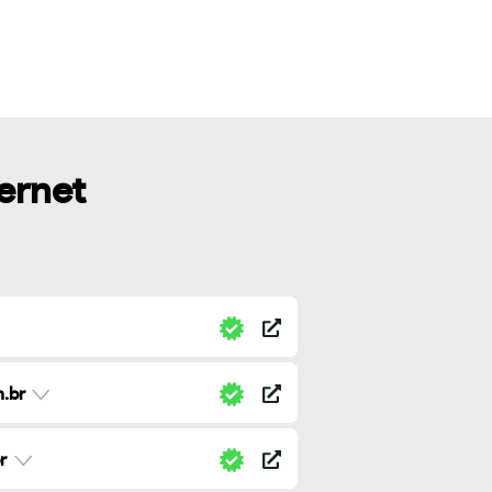
ternet
.br
r