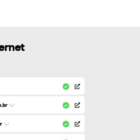
ternet
.br
r