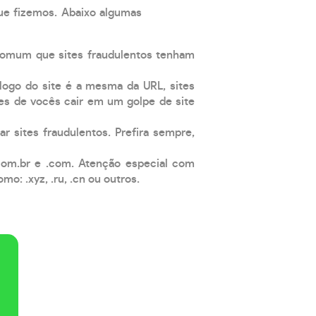
que fizemos. Abaixo algumas
comum que sites fraudulentos tenham
 logo do site é a mesma da URL, sites
es de vocês cair em um golpe de site
ar sites fraudulentos. Prefira sempre,
com.br e .com. Atenção especial com
: .xyz, .ru, .cn ou outros.