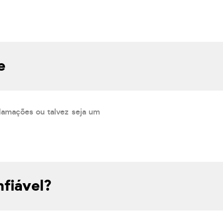
e
lamações ou talvez seja um
fiável?