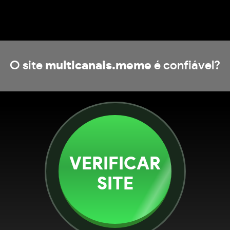
O site
multicanais.meme
é confiável?
VERIFICAR
SITE