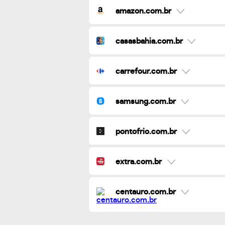
amazon.com.br
casasbahia.com.br
carrefour.com.br
samsung.com.br
pontofrio.com.br
extra.com.br
centauro.com.br