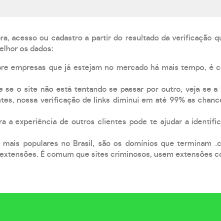
, acesso ou cadastro a partir do resultado da verificação 
elhor os dados:
pre empresas que já estejam no mercado há mais tempo, é 
e se o site não está tentando se passar por outro, veja se a
tes, nossa verificação de links diminui em até 99% as chanc
a a experiência de outros clientes pode te ajudar a identific
 mais populares no Brasil, são os domínios que terminam .
xtensões. É comum que sites criminosos, usem extensões como