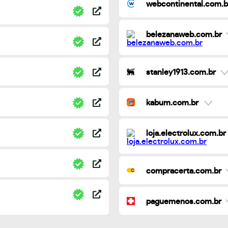
webcontinental.com.b
belezanaweb.com.br
stanley1913.com.br
kabum.com.br
loja.electrolux.com.br
compracerta.com.br
paguemenos.com.br