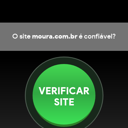
O site
moura.com.br
é confiável?
VERIFICAR
SITE