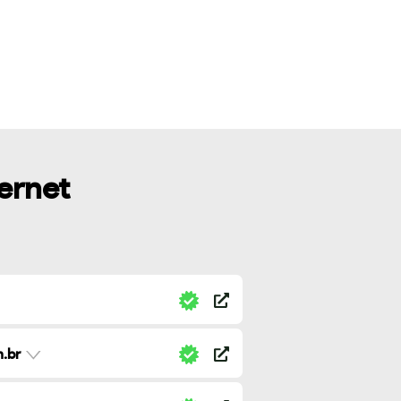
ternet
.br