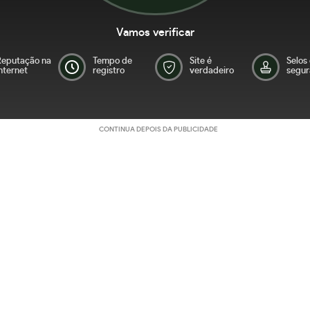
Vamos verificar
Reputação na
Tempo de
Site é
Selos
nternet
registro
verdadeiro
segur
CONTINUA DEPOIS DA PUBLICIDADE