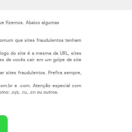
que fizemos. Abaixo algumas
comum que sites fraudulentos tenham
 logo do site é a mesma da URL, sites
es de vocês cair em um golpe de site
ar sites fraudulentos. Prefira sempre,
com.br e .com. Atenção especial com
: .xyz, .ru, .cn ou outros.