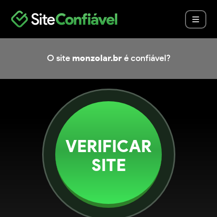
O site
monzolar.br
é confiável?
VERIFICAR
SITE