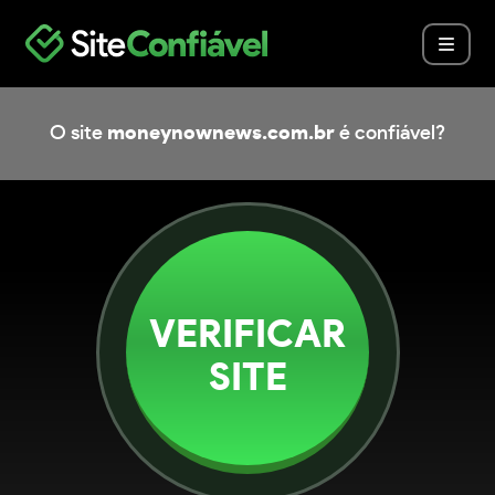
O site
moneynownews.com.br
é confiável?
VERIFICAR
SITE