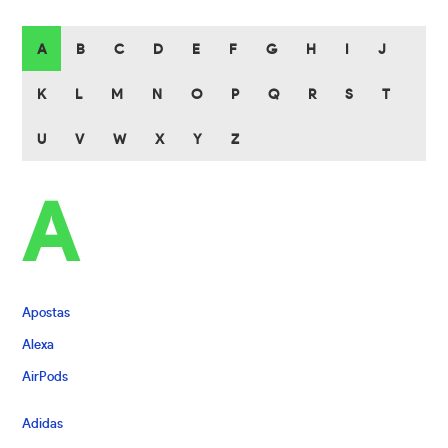
A
B
C
D
E
F
G
H
I
J
K
L
M
N
O
P
Q
R
S
T
U
V
W
X
Y
Z
A
Apostas
Alexa
AirPods
Adidas