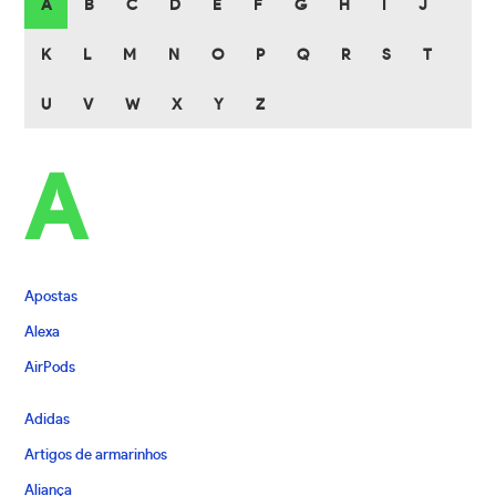
A
B
C
D
E
F
G
H
I
J
K
L
M
N
O
P
Q
R
S
T
U
V
W
X
Y
Z
A
Apostas
Alexa
AirPods
Adidas
Artigos de armarinhos
Aliança