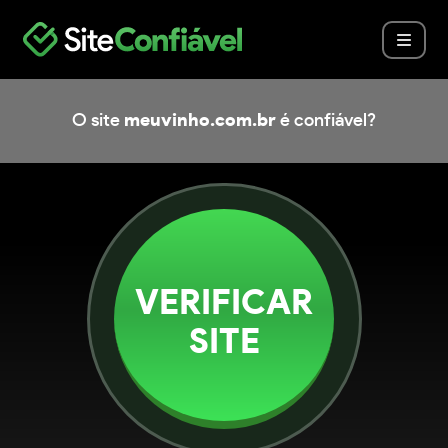
O site
meuvinho.com.br
é confiável?
VERIFICAR
SITE