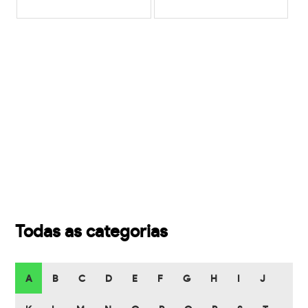
Todas as categorias
A
B
C
D
E
F
G
H
I
J