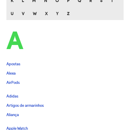
K
L
M
N
O
P
Q
R
S
T
U
V
W
X
Y
Z
A
Apostas
Alexa
AirPods
Adidas
Artigos de armarinhos
Aliança
Apple Watch