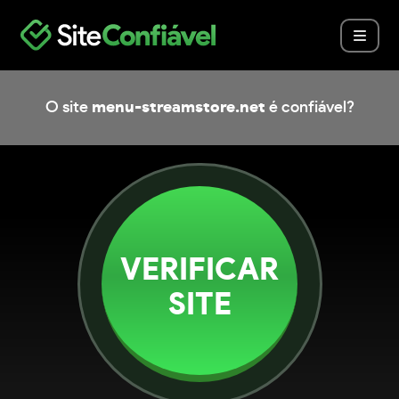
O site
menu-streamstore.net
é confiável?
VERIFICAR
SITE