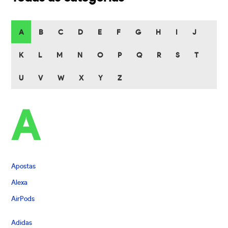
A
B
C
D
E
F
G
H
I
J
K
L
M
N
O
P
Q
R
S
T
U
V
W
X
Y
Z
A
Apostas
Alexa
AirPods
Adidas