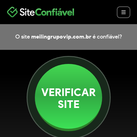
O site
meilingrupovip.com.br
é confiável?
VERIFICAR
SITE