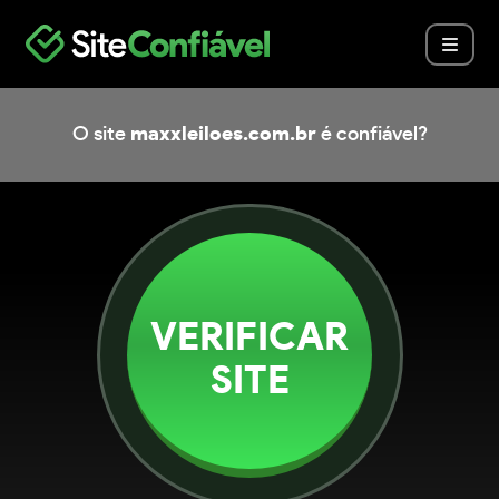
O site
maxxleiloes.com.br
é confiável?
VERIFICAR
SITE