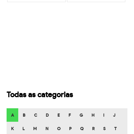
Todas as categorias
A
B
C
D
E
F
G
H
I
J
K
L
M
N
O
P
Q
R
S
T