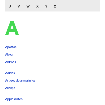
U
V
W
X
Y
Z
A
Apostas
Alexa
AirPods
Adidas
Artigos de armarinhos
Aliança
Apple Watch