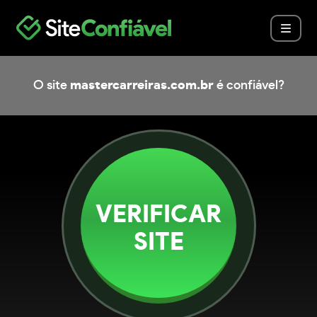
O site
mastercarreiras.com.br
é confiável?
VERIFICAR
SITE