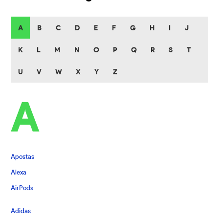
A
B
C
D
E
F
G
H
I
J
K
L
M
N
O
P
Q
R
S
T
U
V
W
X
Y
Z
A
Apostas
Alexa
AirPods
Adidas