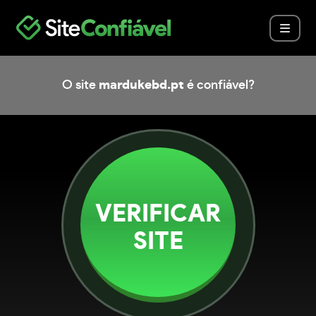
O site
mardukebd.pt
é confiável?
VERIFICAR
SITE