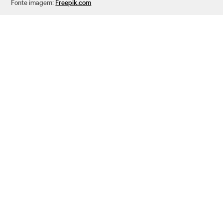
Fonte imagem:
Freepik.com