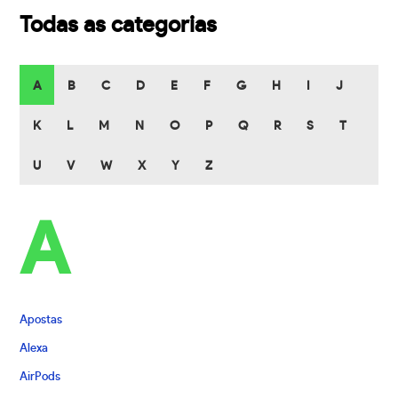
Todas as categorias
A
B
C
D
E
F
G
H
I
J
K
L
M
N
O
P
Q
R
S
T
U
V
W
X
Y
Z
A
Apostas
Alexa
AirPods