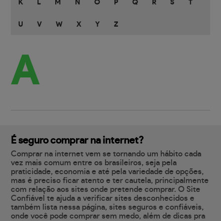
K
L
M
N
O
P
Q
R
S
T
U
V
W
X
Y
Z
A
É seguro comprar na internet?
Comprar na internet vem se tornando um hábito cada
vez mais comum entre os brasileiros, seja pela
praticidade, economia e até pela variedade de opções,
mas é preciso ficar atento e ter cautela, principalmente
com relação aos sites onde pretende comprar. O Site
Confiável te ajuda a verificar sites desconhecidos e
também lista nessa página, sites seguros e confiáveis,
onde você pode comprar sem medo, além de dicas pra