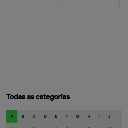
Todas as categorias
A
B
C
D
E
F
G
H
I
J