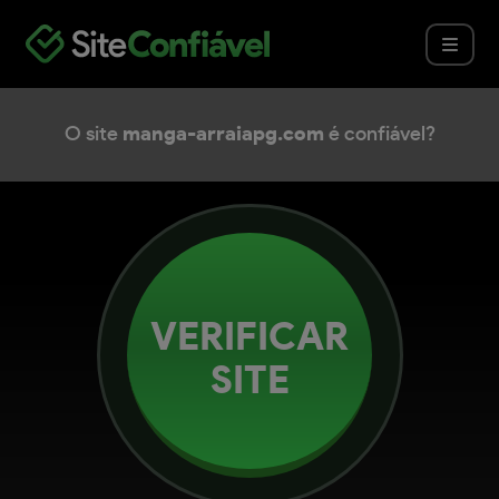
O site
manga-arraiapg.com
é confiável?
VERIFICAR
SITE