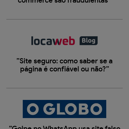
commerce são fraudulentas”
”Site seguro: como saber se a
página é confiável ou não?”
”Golpe no WhatsApp usa site falso