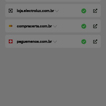
loja.electrolux.com.br
compracerta.com.br
paguemenos.com.br