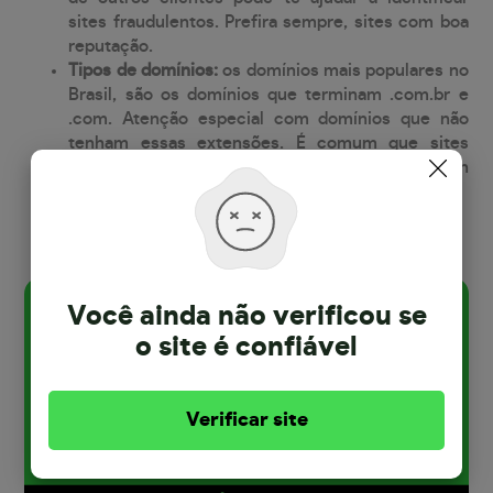
sites fraudulentos. Prefira sempre, sites com boa
reputação.
Tipos de domínios:
os domínios mais populares no
Brasil, são os domínios que terminam .com.br e
.com. Atenção especial com domínios que não
tenham essas extensões. É comum que sites
criminosos, usem extensões como: .xyz, .ru, .cn
ou outros.
Você ainda não verificou se
o site
é confiável
Verificar site