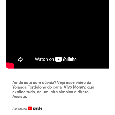
Ainda está com dúvida? Veja esse vídeo da
Yolanda Fordelone do canal
Vivo Money
, que
explica tudo, de um jeito simples e direto.
Assista.
Assista no