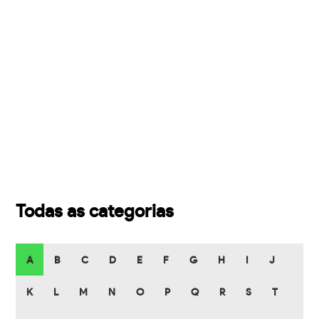
Todas as categorias
A
B
C
D
E
F
G
H
I
J
K
L
M
N
O
P
Q
R
S
T