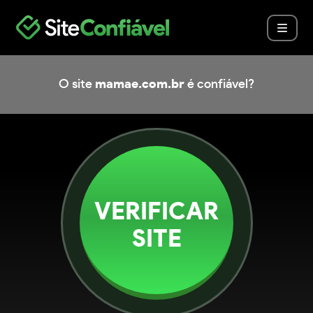
O site
mamae.com.br
é confiável?
VERIFICAR
SITE