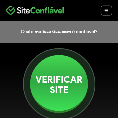
O site
malissakiss.com
é confiável?
VERIFICAR
SITE