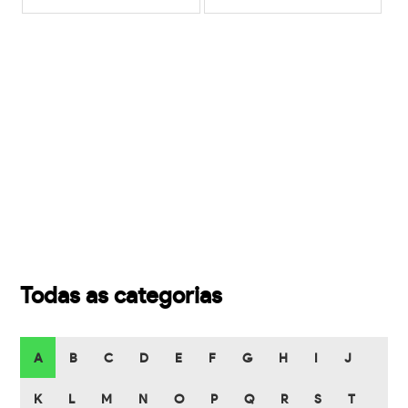
Todas as categorias
A
B
C
D
E
F
G
H
I
J
K
L
M
N
O
P
Q
R
S
T