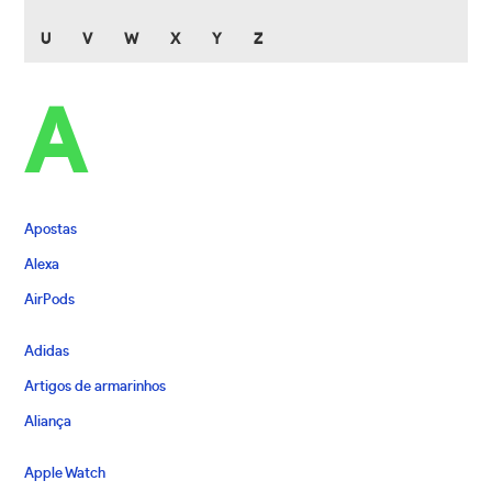
U
V
W
X
Y
Z
A
Apostas
Alexa
AirPods
Adidas
Artigos de armarinhos
Aliança
Apple Watch