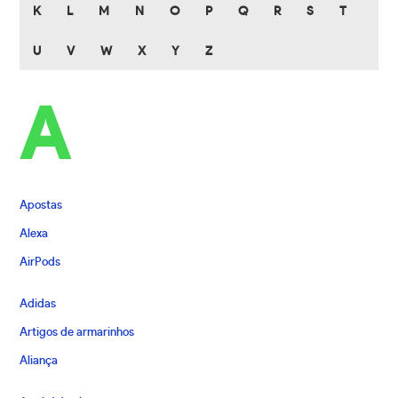
K
L
M
N
O
P
Q
R
S
T
U
V
W
X
Y
Z
A
Apostas
Alexa
AirPods
Adidas
Artigos de armarinhos
Aliança