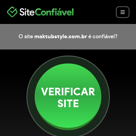
O site
maktubstyle.com.br
é confiável?
VERIFICAR
SITE