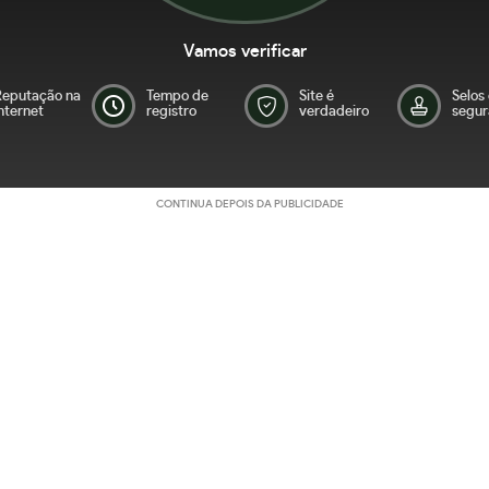
Vamos verificar
Reputação na
Tempo de
Site é
Selos
nternet
registro
verdadeiro
segur
CONTINUA DEPOIS DA PUBLICIDADE