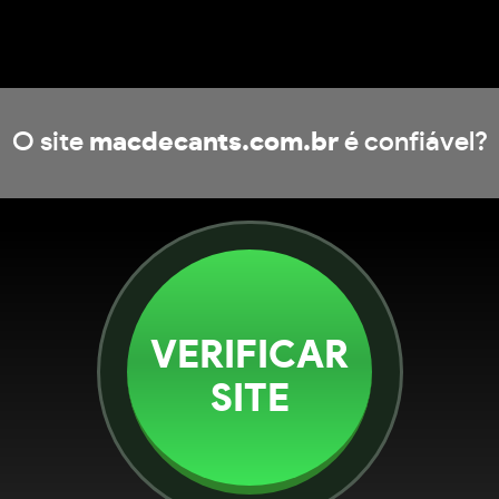
O site
macdecants.com.br
é confiável?
VERIFICAR
SITE