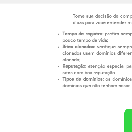
Tome sua decisão de compra
dicas para você entender m
Tempo de registro:
prefira sem
pouco tempo de vida;
Sites clonados:
verifique sempr
clonados usam domínios diferen
clonado;
Reputação:
atenção especial par
sites com boa reputação.
Tipos de domínios:
os domínios
domínios que não tenham essas e