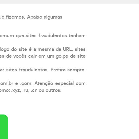
que fizemos. Abaixo algumas
comum que sites fraudulentos tenham
 logo do site é a mesma da URL, sites
es de vocês cair em um golpe de site
ar sites fraudulentos. Prefira sempre,
com.br e .com. Atenção especial com
: .xyz, .ru, .cn ou outros.