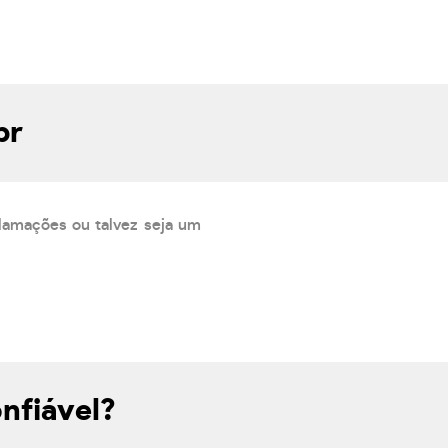
br
lamações ou talvez seja um
nfiável?