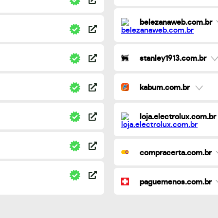
belezanaweb.com.br
stanley1913.com.br
kabum.com.br
loja.electrolux.com.br
compracerta.com.br
paguemenos.com.br