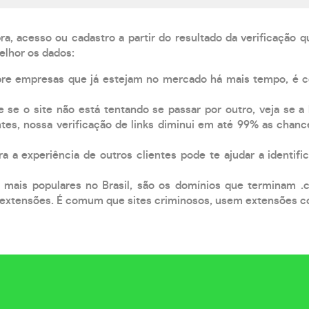
, acesso ou cadastro a partir do resultado da verificação 
elhor os dados:
pre empresas que já estejam no mercado há mais tempo, é 
e se o site não está tentando se passar por outro, veja se a
tes, nossa verificação de links diminui em até 99% as chanc
a a experiência de outros clientes pode te ajudar a identific
 mais populares no Brasil, são os domínios que terminam .
xtensões. É comum que sites criminosos, usem extensões como