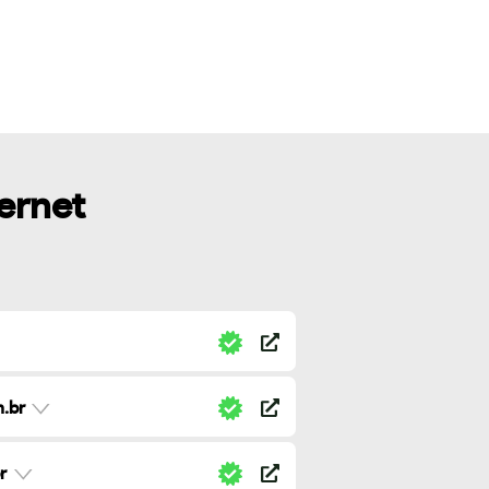
ternet
.br
r