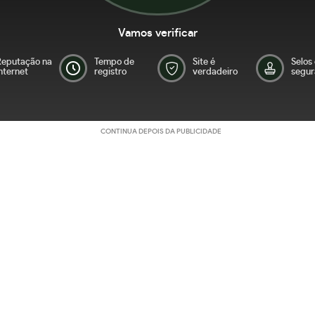
Vamos verificar
Reputação na
Tempo de
Site é
Selos
nternet
registro
verdadeiro
segur
CONTINUA DEPOIS DA PUBLICIDADE