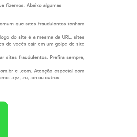
que fizemos. Abaixo algumas
comum que sites fraudulentos tenham
 logo do site é a mesma da URL, sites
es de vocês cair em um golpe de site
ar sites fraudulentos. Prefira sempre,
com.br e .com. Atenção especial com
: .xyz, .ru, .cn ou outros.