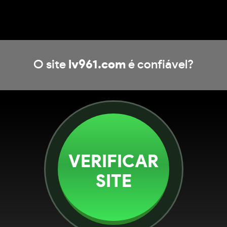
O site
lv961.com
é confiável?
VERIFICAR
SITE