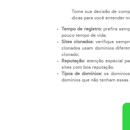
Tome sua decisão de compra
dicas para você entender m
Tempo de registro:
prefira sem
pouco tempo de vida;
Sites clonados:
verifique sempr
clonados usam domínios diferen
clonado;
Reputação:
atenção especial par
sites com boa reputação.
Tipos de domínios:
os domínios
domínios que não tenham essas e