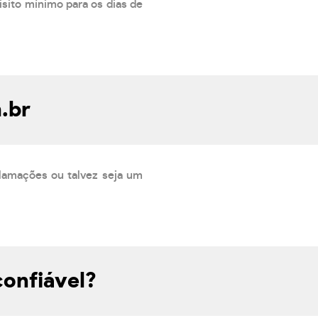
isito mínimo para os dias de
.br
lamações ou talvez seja um
onfiável?