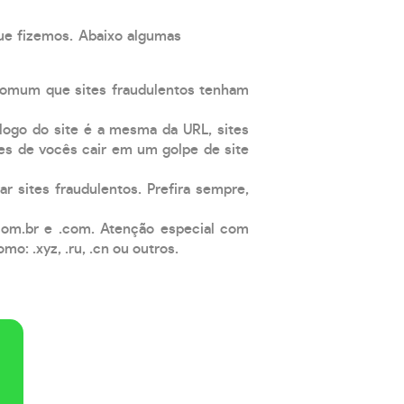
que fizemos. Abaixo algumas
comum que sites fraudulentos tenham
 logo do site é a mesma da URL, sites
es de vocês cair em um golpe de site
ar sites fraudulentos. Prefira sempre,
com.br e .com. Atenção especial com
: .xyz, .ru, .cn ou outros.