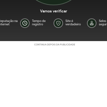
Vamos verificar
Reputação na
Tempo de
Site é
Selos
nternet
registro
verdadeiro
segur
CONTINUA DEPOIS DA PUBLICIDADE