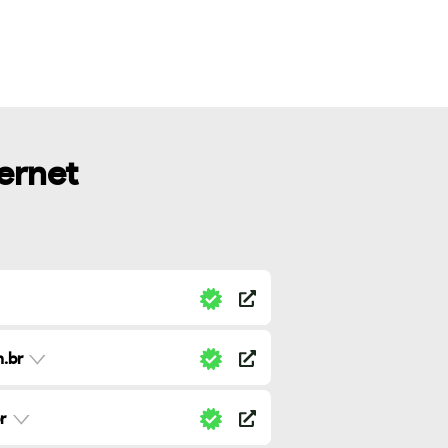
ternet
.br
r