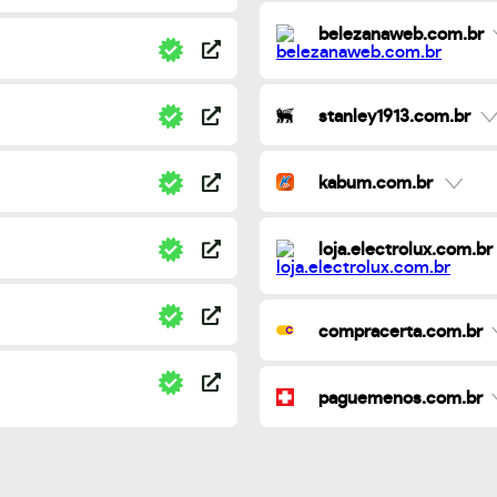
belezanaweb.com.br
stanley1913.com.br
kabum.com.br
loja.electrolux.com.br
compracerta.com.br
paguemenos.com.br