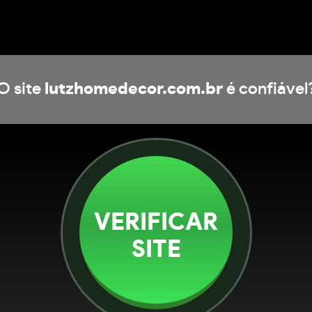
O site
lutzhomedecor.com.br
é confiável
VERIFICAR
SITE