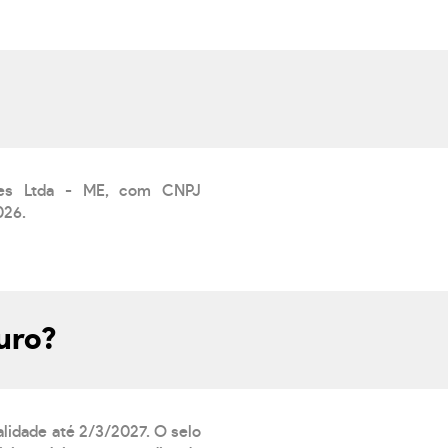
ões Ltda - ME, com CNPJ
026.
uro?
lidade até 2/3/2027. O selo