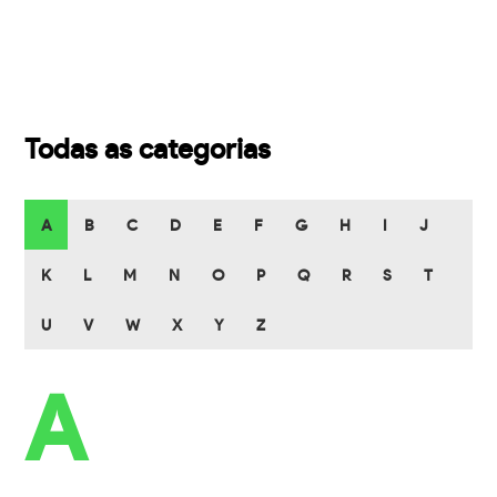
Todas as categorias
A
B
C
D
E
F
G
H
I
J
K
L
M
N
O
P
Q
R
S
T
U
V
W
X
Y
Z
A