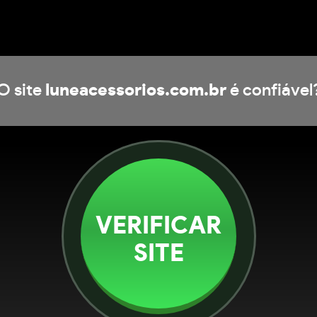
O site
luneacessorios.com.br
é confiável
VERIFICAR
SITE