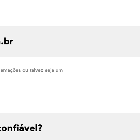
.br
lamações ou talvez seja um
confiável?