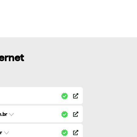
ternet
.br
r