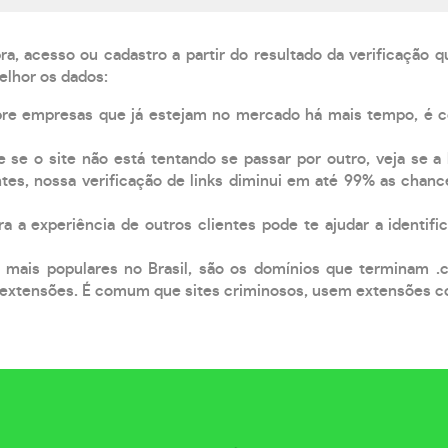
, acesso ou cadastro a partir do resultado da verificação 
elhor os dados:
pre empresas que já estejam no mercado há mais tempo, é 
e se o site não está tentando se passar por outro, veja se a
tes, nossa verificação de links diminui em até 99% as chanc
a a experiência de outros clientes pode te ajudar a identific
 mais populares no Brasil, são os domínios que terminam .
xtensões. É comum que sites criminosos, usem extensões como