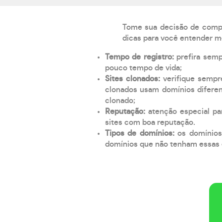
Tome sua decisão de compra
dicas para você entender m
Tempo de registro:
prefira sem
pouco tempo de vida;
Sites clonados:
verifique sempr
clonados usam domínios diferen
clonado;
Reputação:
atenção especial par
sites com boa reputação.
Tipos de domínios:
os domínios
domínios que não tenham essas e