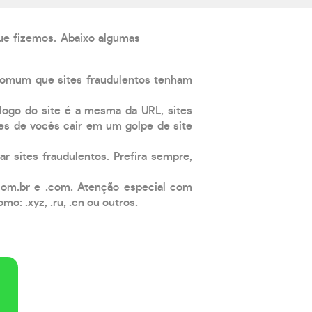
que fizemos. Abaixo algumas
comum que sites fraudulentos tenham
 logo do site é a mesma da URL, sites
es de vocês cair em um golpe de site
ar sites fraudulentos. Prefira sempre,
com.br e .com. Atenção especial com
: .xyz, .ru, .cn ou outros.