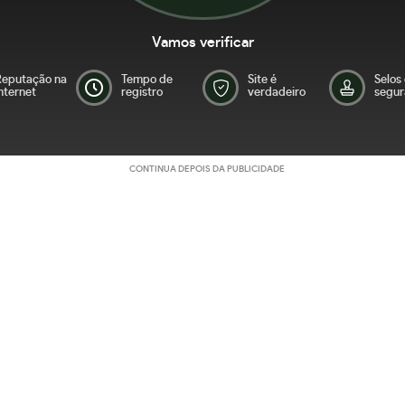
Vamos verificar
Reputação na
Tempo de
Site é
Selos
nternet
registro
verdadeiro
segur
CONTINUA DEPOIS DA PUBLICIDADE