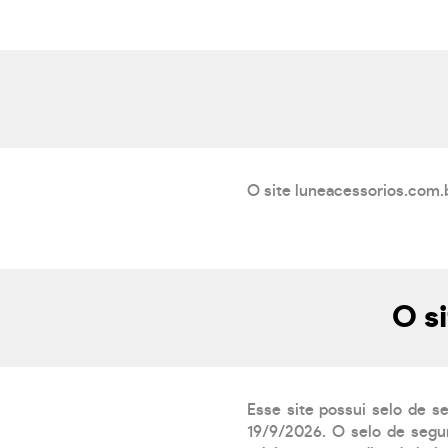
O site luneacessorios.com.b
O s
Esse site possui selo de s
19/9/2026. O selo de segur