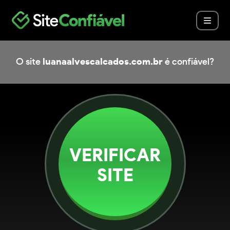
O site
luanaalvescalcados.com.br
é confiável?
VERIFICAR
SITE