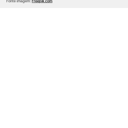
Fonte imagem:
Freepik.com