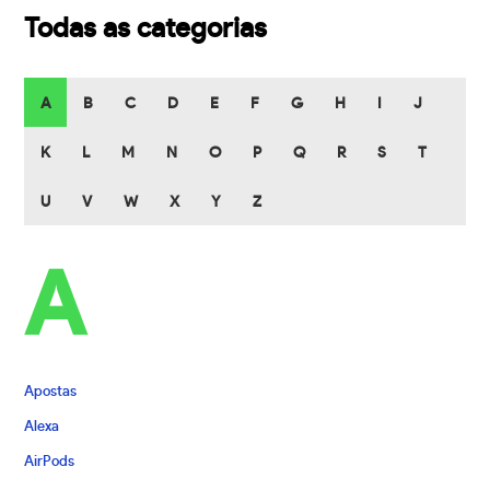
Todas as categorias
A
B
C
D
E
F
G
H
I
J
K
L
M
N
O
P
Q
R
S
T
U
V
W
X
Y
Z
A
Apostas
Alexa
AirPods