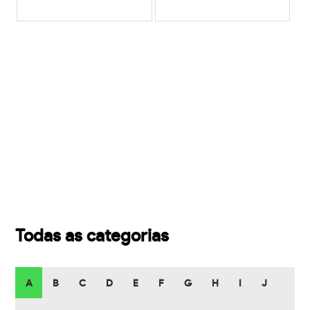
Todas as categorias
A
B
C
D
E
F
G
H
I
J