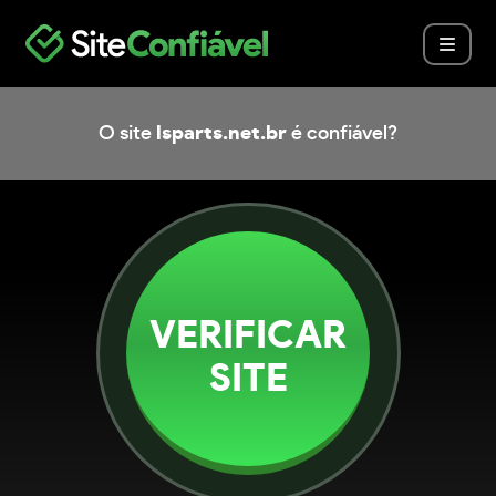
O site
lsparts.net.br
é confiável?
VERIFICAR
SITE