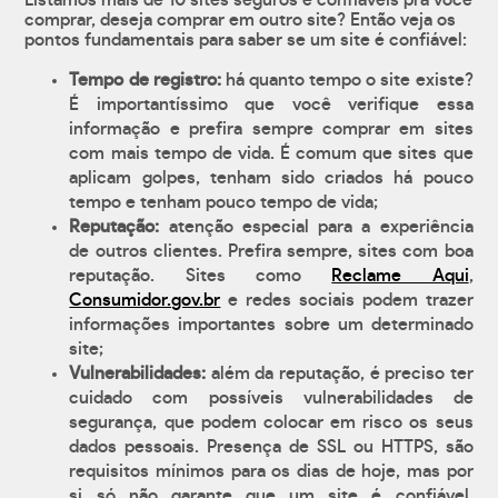
Listamos mais de 10 sites seguros e confiáveis pra você
comprar, deseja comprar em outro site? Então veja os
pontos fundamentais para saber se um site é confiável:
Tempo de registro:
há quanto tempo o site existe?
É importantíssimo que você verifique essa
informação e prefira sempre comprar em sites
com mais tempo de vida. É comum que sites que
aplicam golpes, tenham sido criados há pouco
tempo e tenham pouco tempo de vida;
Reputação:
atenção especial para a experiência
de outros clientes. Prefira sempre, sites com boa
reputação. Sites como
Reclame Aqui
,
Consumidor.gov.br
e redes sociais podem trazer
informações importantes sobre um determinado
site;
Vulnerabilidades:
além da reputação, é preciso ter
cuidado com possíveis vulnerabilidades de
segurança, que podem colocar em risco os seus
dados pessoais. Presença de SSL ou HTTPS, são
requisitos mínimos para os dias de hoje, mas por
si só não garante que um site é confiável.