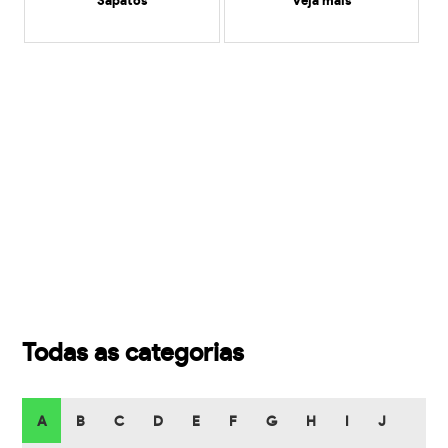
Sapatos
veja mais
Todas as categorias
A
B
C
D
E
F
G
H
I
J