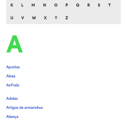
K
L
M
N
O
P
Q
R
S
T
U
V
W
X
Y
Z
A
Apostas
Alexa
AirPods
Adidas
Artigos de armarinhos
Aliança