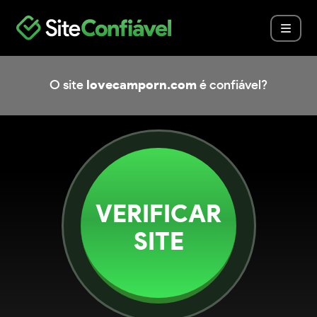
O site
lovecamporn.com
é confiável?
VERIFICAR
SITE