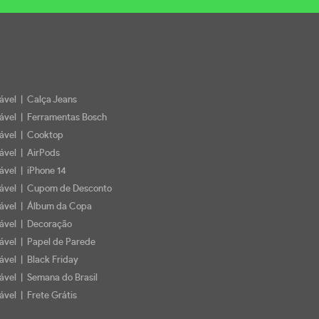
iável | Calça Jeans
iável | Ferramentas Bosch
iável | Cooktop
iável | AirPods
iável | iPhone 14
iável | Cupom de Desconto
iável | Álbum da Copa
iável | Decoração
iável | Papel de Parede
ável | Black Friday
iável | Semana do Brasil
ável | Frete Grátis