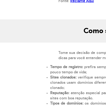
Fonte:
Reclame Aqui
Como s
Tome sua decisão de compra
dicas para você entender m
Tempo de registro:
prefira sem
pouco tempo de vida;
Sites clonados:
verifique sempr
clonados usam domínios diferen
clonado;
Reputação:
atenção especial par
sites com boa reputação.
Tipos de domínios:
os domínios