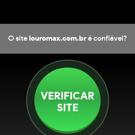
O site
louromax.com.br
é confiável?
VERIFICAR
SITE