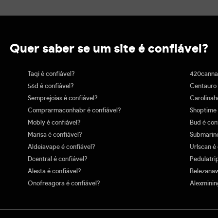
Quer saber se um site é confiável?
Taqi é confiável?
420cannab
56d é confiável?
Centauro 
Semprejoias é confiável?
Carolinah
Comprarmaconhabr é confiável?
Shoptime 
Mobly é confiável?
Bud é con
Marisa é confiável?
Submarino
Aldeiavape é confiável?
Urlscan é
Dcentral é confiável?
Pedulatri
Alesta é confiável?
Belezanaw
Onofreagora é confiável?
Alexminin