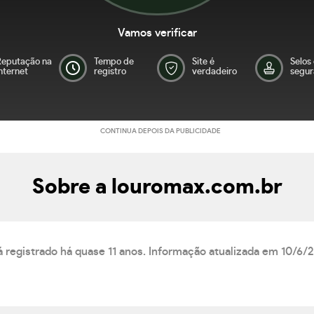
Vamos verificar
Reputação na
Tempo de
Site é
Selos
nternet
registro
verdadeiro
segur
CONTINUA DEPOIS DA PUBLICIDADE
Sobre a louromax.com.br
 registrado há quase 11 anos. Informação atualizada em 10/6/