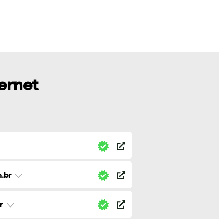
ternet
.br
r