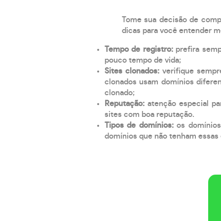
Tome sua decisão de compra
dicas para você entender m
Tempo de registro:
prefira sem
pouco tempo de vida;
Sites clonados:
verifique sempr
clonados usam domínios diferen
clonado;
Reputação:
atenção especial par
sites com boa reputação.
Tipos de domínios:
os domínios
domínios que não tenham essas e