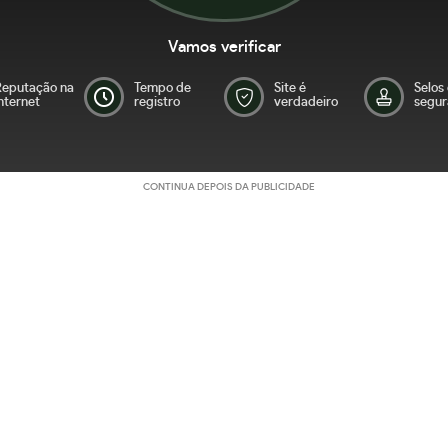
Vamos verificar
Reputação na
Tempo de
Site é
Selos
nternet
registro
verdadeiro
segur
CONTINUA DEPOIS DA PUBLICIDADE