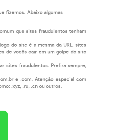
que fizemos. Abaixo algumas
comum que sites fraudulentos tenham
 logo do site é a mesma da URL, sites
es de vocês cair em um golpe de site
ar sites fraudulentos. Prefira sempre,
com.br e .com. Atenção especial com
: .xyz, .ru, .cn ou outros.