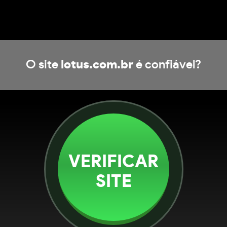
O site
lotus.com.br
é confiável?
VERIFICAR
SITE