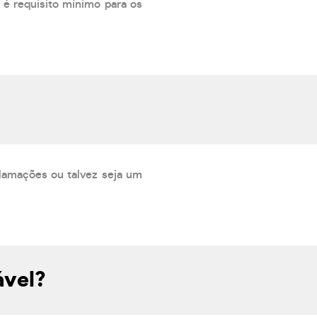
 é requisito mínimo para os
lamações ou talvez seja um
ável?