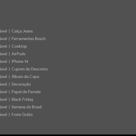
iável | Calça Jeans
iável | Ferramentas Bosch
iável | Cooktop
iável | AirPods
iável | iPhone 14
iável | Cupom de Desconto
iável | Álbum da Copa
iável | Decoração
iável | Papel de Parede
ável | Black Friday
iável | Semana do Brasil
ável | Frete Grátis