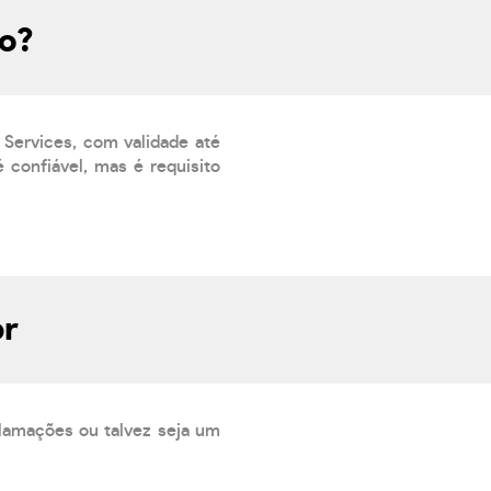
ro?
 Services, com validade até
 confiável, mas é requisito
br
lamações ou talvez seja um