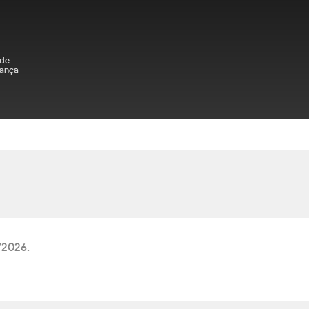
 de
ança
/2026.