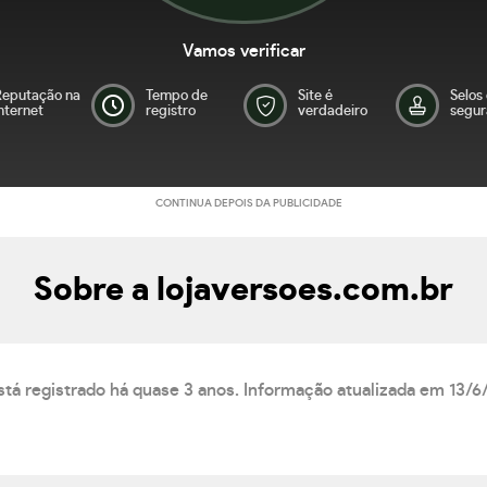
Vamos verificar
Reputação na
Tempo de
Site é
Selos
nternet
registro
verdadeiro
segur
CONTINUA DEPOIS DA PUBLICIDADE
Sobre a lojaversoes.com.br
stá registrado há quase 3 anos. Informação atualizada em 13/6