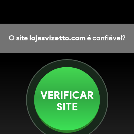
O site
lojasvizetto.com
é confiável?
VERIFICAR
SITE