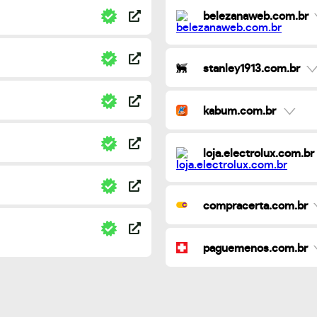
belezanaweb.com.br
stanley1913.com.br
kabum.com.br
loja.electrolux.com.br
compracerta.com.br
paguemenos.com.br