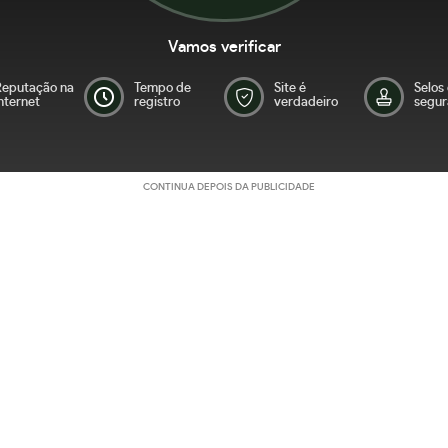
Vamos verificar
Reputação na
Tempo de
Site é
Selos
nternet
registro
verdadeiro
segur
CONTINUA DEPOIS DA PUBLICIDADE