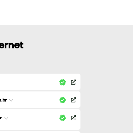
ternet
.br
r