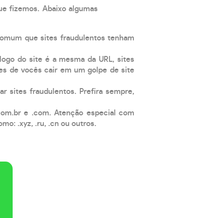
que fizemos. Abaixo algumas
comum que sites fraudulentos tenham
 logo do site é a mesma da URL, sites
es de vocês cair em um golpe de site
ar sites fraudulentos. Prefira sempre,
com.br e .com. Atenção especial com
: .xyz, .ru, .cn ou outros.