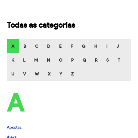
Todas as categorias
A
B
C
D
E
F
G
H
I
J
K
L
M
N
O
P
Q
R
S
T
U
V
W
X
Y
Z
A
Apostas
Alexa