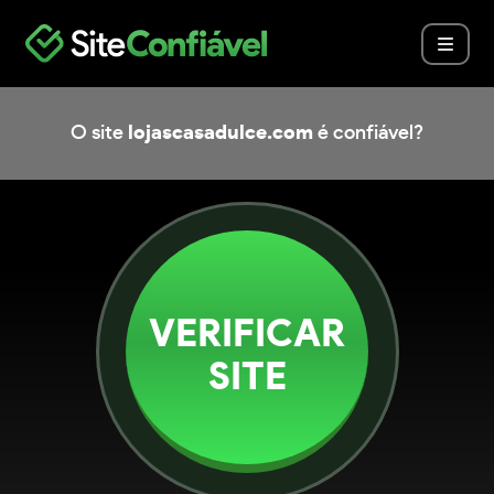
O site
lojascasadulce.com
é confiável?
VERIFICAR
SITE