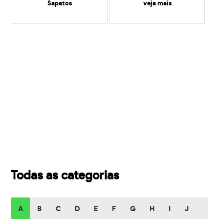
Sapatos
veja mais
Todas as categorias
A
B
C
D
E
F
G
H
I
J