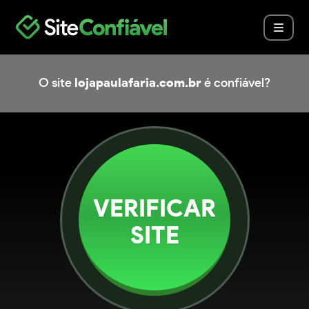
O site
lojapaulafaria.com.br
é confiável?
VERIFICAR
SITE