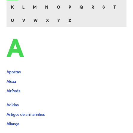
K
L
M
N
O
P
Q
R
S
T
U
V
W
X
Y
Z
A
Apostas
Alexa
AirPods
Adidas
Artigos de armarinhos
Aliança